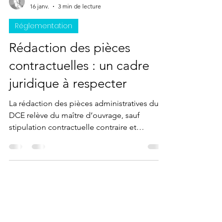
Nathalie OSIOWSKI
16 janv.
3 min de lecture
Réglementation
Rédaction des pièces
contractuelles : un cadre
juridique à respecter
La rédaction des pièces administratives du
DCE relève du maître d’ouvrage, sauf
stipulation contractuelle contraire et
compétences juridiques appropriées du
maître d’œuvre. Cette activité relève d’une
compétence juridique encadrée par la loi du
31 décembre 1971, qui impose de disposer
d’un diplôme en droit ou d’une habilitation