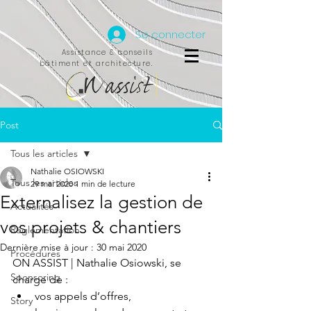
Se connecter
Assistance & conseils
bâtiment et architecture.
Post
Tous les articles
Nathalie OSIOWSKI
Tous les articles
29 mai 2020
1 min de lecture
Externalisez la gestion de
Actualités
vos projets & chantiers
Réglementation
Dernière mise à jour :
30 mai 2020
Procédures
ON ASSIST | Nathalie Osiowski, se 
Sponsoring
charge de :
vos appels d’offres,
Story