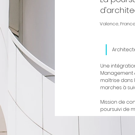
d'archite
Valence, Franc
Architect
Une intégration
Management & 
maîtrise dans l
marches à suiv
Mission de co
poursuivi de 