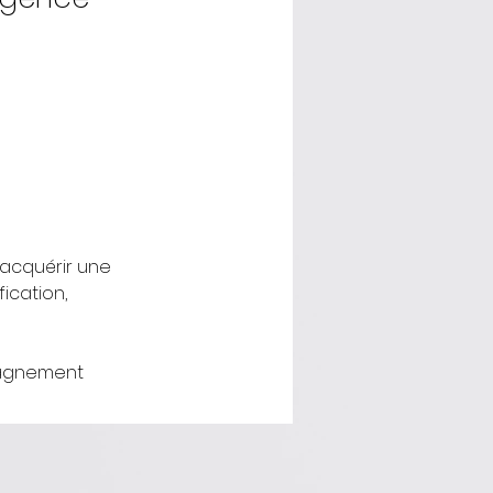
cquérir une 
ication, 
pagnement 