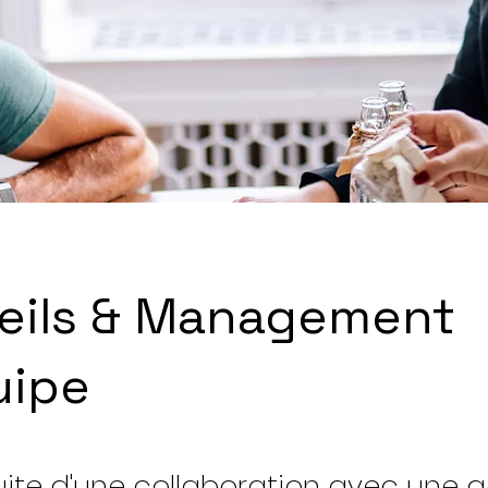
eils & Management
uipe
uite d'une collaboration avec une